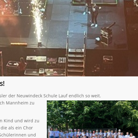
s!
ssler der Neuwindeck Schule Lauf endlich so weit.
nach Mannheim zu
n Kind und wird zu
die als ein Chor
e Schülerinnen und