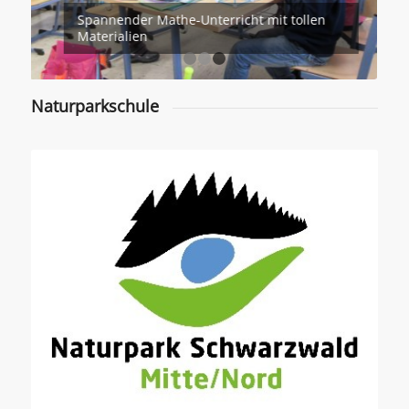
Die stolzen Sieger beim Känguru-
Wettbewerb
1
2
3
Naturparkschule