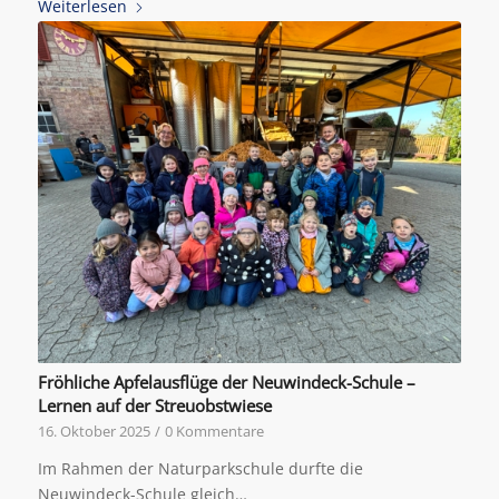
Weiterlesen
Fröhliche Apfelausflüge der Neuwindeck-Schule –
Lernen auf der Streuobstwiese
16. Oktober 2025
/
0 Kommentare
Im Rahmen der Naturparkschule durfte die
Neuwindeck-Schule gleich…